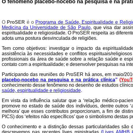
O fenômeno placebo-nocebo na pesquisa e na prátic
O
ProSER
é o
Programa de Saúde, Espiritualidade e Religio
Medicina da Universidade de São Paulo
,
que visa dar assi
espiritualidade e religiosidade. O ProSER respeita as diferen
adota uma postura desvinculada de religiões.
Tem como objetivos: investigar o impacto da espiritualida
assistência às necessidades e conflitos espirituais/religio
profissionais da área de saúde sobre a relação saúde e esp
contato com a espiritualidade; e desenvolver pesquisas na inte
Participando das reuniões do ProSER há anos, em maio/2016 ti
placebo-nocebo na pesquisa e na prática clínica
”
(
YouT
conhecimento desse fenômeno no desenho de estudos clínicos
saúde, espiritualidade e religiosidade
.
Em vista da influência salutar que a ‘relação médico-paci
promove no estado de saúde dos indivíduos, dentre outros ‘a
melhora’ que esses contributos proporcionam, a fim de distin
PICS) dos ‘efeitos não específicos’ que o simbolismo destas p
O conhecimento e a distinção dessas particularidades são 
descrevemos nas recentes lives ministradas
(
Lives AMHB #