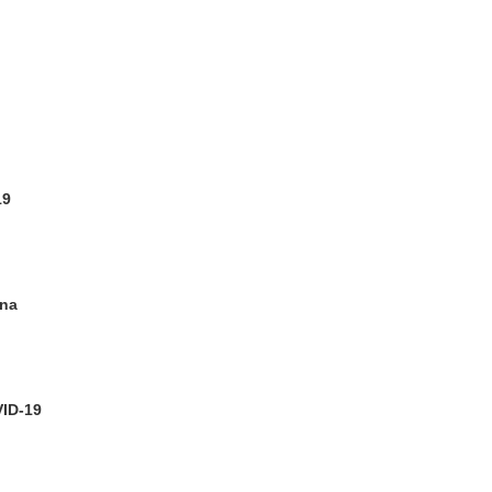
19
ina
VID-19