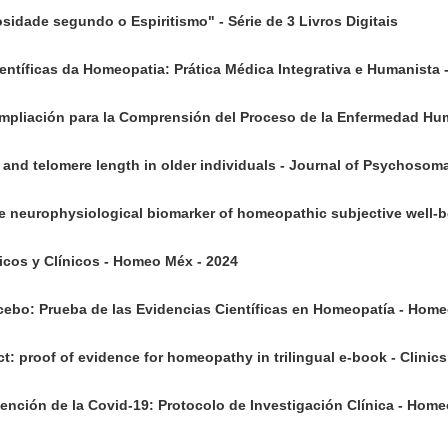
osidade segundo o Espiritismo" - Série de 3 Livros Digitais
tíficas da Homeopatia: Prática Médica Integrativa e Humanista 
 Ampliación para la Comprensión del Proceso de la Enfermedad H
 and telomere length in older individuals - Journal of Psychosoma
ive neurophysiological biomarker of homeopathic subjective well-
icos y Clínicos - Homeo Méx - 2024
cebo: Prueba de las Evidencias Científicas en Homeopatía - Hom
: proof of evidence for homeopathy in trilingual e-book - Clinics
nción de la Covid-19: Protocolo de Investigación Clínica - Hom