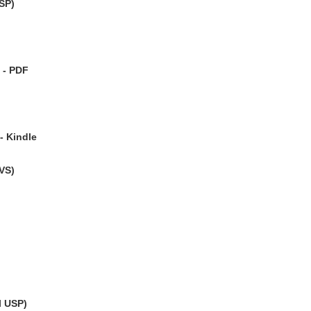
SP)
 - PDF
- Kindle
VS)
l USP)