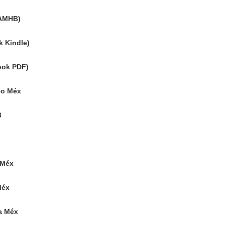
 AMHB)
k Kindle)
ook PDF)
eo Méx
3
 Méx
Méx
a Méx