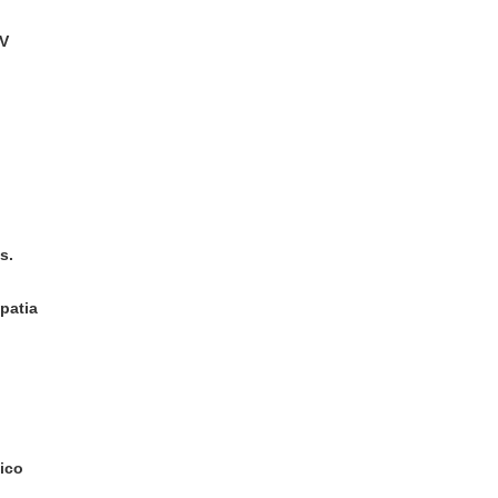
PV
s.
patia
ico