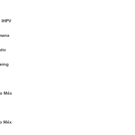
- IHPV
umana
tic
being
eo Méx
eo Méx