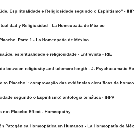
de, Espiritualidade e Religiosidade segundo o Espiritismo” - IH
ritualidad y Religiosidad - La Homeopatía de México
Placebo. Parte 1 - La Homeopatía de México
saúde, espiritualidade e religiosidade - Entrevista - RIE
ship between religiosity and telomere length - J. Psychosomatic Re
eito Placebo”: comprovação das evidências científicas da homeo
sidade segundo o Espiritismo: antologia temática - IHPV
s not Placebo Effect - Homeopathy
ción Patogénica Homeopática en Humanos - La Homeopatía de Méx