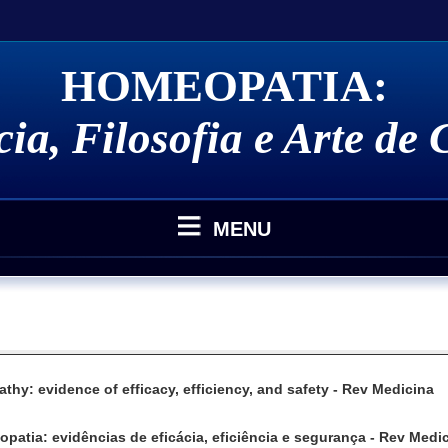
HOMEOPATIA:
ia, Filosofia e Arte de
MENU
ncias Científicas - Pesquisa Clínica
ências Científicas - Pesquisa Básica
Novos 
Homeop
ências Científicas - Pesquisa Patogenética
Saúde e
ncias Científicas - Pesquisa Social
Tese d
hy: evidence of efficacy, efficiency, and safety - Rev Medicina
tia: evidências de eficácia, eficiência e segurança - Rev Medi