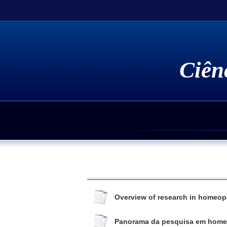
Ciênc
Quem Somos
Interesse Geral
Evidê
Evid
Publicações do Autor
Evid
Livros do Autor
Evidê
Overview of research in homeopat
Panorama da pesquisa em homeopa