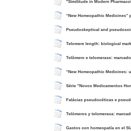
"Similitude in Modern Pharmacol
“New Homeopathic Medicines” pro
Pseudoskeptical and pseudoscie
Telomere length: biological mark
Telômero e telomerase: marcado
“New Homeopathic Medicines: use
Série "Novos Medicamentos Hom
Falácias pseudocéticas e pseud
Telómeros y telomerasa: marcado
Gastos con homeopatía en el SU