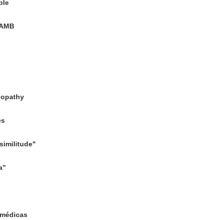
ple
 RAMB
eopathy
es
imilitude"
a”
 médicas