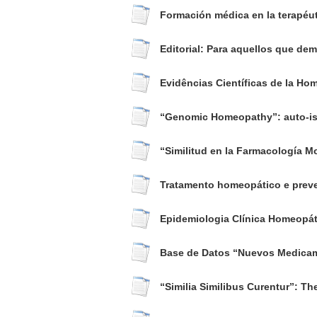
Formación médica en la terapéu
Editorial: Para aquellos que de
Evidências Científicas de la Ho
“Genomic Homeopathy”: auto-iso
“Similitud en la Farmacología M
Tratamento homeopático e preve
Epidemiologia Clínica Homeopáti
Base de Datos “Nuevos Medicam
“Similia Similibus Curentur”: Th