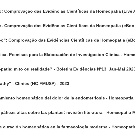
o: Comprovação das Evidências Científicas da Homeopatia (Live
o: Comprovação das Evidências Científicas da Homeopatia (eBoo
bo”: Comprovação das Evidências Científicas da Homeopatia (eB
ca: Premisas para la Elaboración de Investigación Clínica - Hom
patia: mito ou realidade? - Boletim Evidências Nº13, Jan-Mai 202
athy" - Clinics (HC-FMUSP) - 2023
tamiento homeopático del dolor de la endometriosis - Homeopatia
áticas altas sobre las plantas: revisión literatura - Homeopatia 
 de curación homeopática en la farmacología moderna - Homeopati