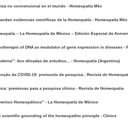
tica no convencional en el mundo - Homeopatía Méx
mandan evidencias científicas de la Homeopatía - Homeopatía Méx
meopatía – La Homeopatía de México – Edición Especial de Aniver
therapic of DNA as modulator of gene expression in diseases -
oderna”: dos décadas de estudios... - Homeopatía (Argentina)
nção da COVID-19: protocolo de pesquisa - Revista de Homeopat
ca: premissas para a pesquisa clínica - Revista de Homeopatia
entos Homeopáticos” - La Homeopatía de México
e scientific grounding of the homeopathic principle - Clinics