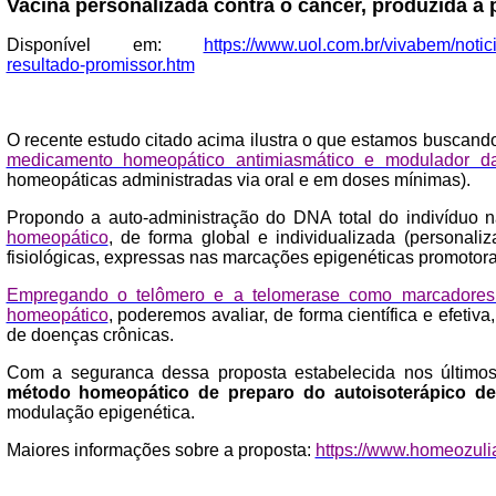
Vacina personalizada contra o câncer, produzida a 
Disponível em:
https://www.uol.com.br/vivabem/notic
resultado-promissor.htm
O recente estudo citado acima ilustra o que estamos buscan
medicamento homeopático antimiasmático e modulador d
homeopáticas administradas via oral e em doses mínimas).
Propondo a aut
o-administração do DNA total do indivíduo
homeopático
, de forma global e individualizada (personal
fisiológicas, expressas nas marcações epigenéticas promotor
Empregando o telômero e a telomerase como marcadores bi
homeopático
, poderemos avaliar, de forma científica e efet
de doenças crônicas.
Com a seguranca dessa proposta estabelecida nos último
método homeopático de preparo do autoisoterápico d
modulação epigenética.
Maiores informações sobre a proposta:
https://www.homeozuli