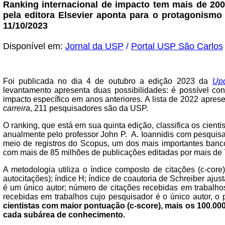
Ranking internacional de impacto tem mais de 20
pela editora Elsevier aponta para o protagonism
11/10/2023
Disponível em:
Jornal da USP
/
Portal USP São Carlos
Foi publicada no dia 4 de outubro a edição 2023 da
Upd
levantamento apresenta duas possibilidades: é possível co
impacto específico em anos anteriores. A lista de 2022 apre
carreira
, 211 pesquisadores são da USP.
O ranking, que está em sua quinta edição, classifica os cient
anualmente pelo professor John P. A. Ioannidis com pesquis
meio de registros do Scopus, um dos mais importantes banco
com mais de 85 milhões de publicações editadas por mais de 7
A metodologia utiliza o índice composto de citações (c-cor
autocitações); índice H; índice de coautoria de Schreiber aju
é um único autor; número de citações recebidas em trabalhos
recebidas em trabalhos cujo pesquisador é o único autor, o p
cientistas com maior pontuação (c-score), mais os 100.000
cada subárea de conhecimento.