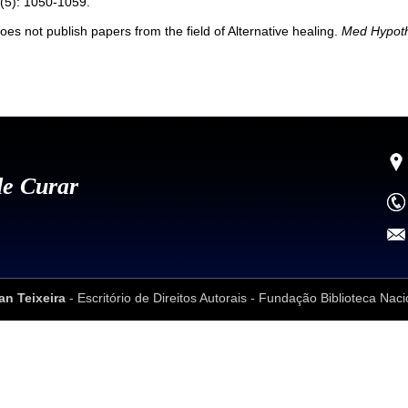
(5): 1050-1059.
s not publish papers from the field of Alternative healing.
Med Hypot
de Curar
an Teixeira
- Escritório de Direitos Autorais - Fundação Biblioteca Naci