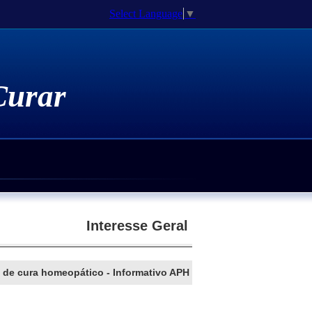
Select Language
▼
 Curar
Medicamentos Homeopáticos
atia Genômica
 Espiritualidade
e Doutorado / Pós-Doutorado
Interesse Geral
o de cura homeopático - Informativo APH