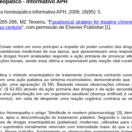
eopático - Informativo APH
ura homeopático.Informativo APH, 2006; 18(95): 5.
265-266, MZ Teixeira, “
Paradoxical strategy for treating chron
wo centurie
”, com permissão de Elsevier Publisher [1].
Ensaio sobre um novo princípio a respeito do poder curativo das drog
 substâncias medicinais de sua época, que apresentavam uma respost
, as drogas foram analisadas segundo a ação primária de provocar a
ões iniciais, sendo essa última a responsável pela reação vital cura
tica o método enantiopático de tratamento
(contraria contrariis curen
uma ação paliativa ao sintoma incomodativo, demonstrando que 'após
eção,
uma agravação' (§ 58). Baseado nessas observações clínicas d
” (§ 61-65) através da ação primária das drogas e da ação secund
sa uma perturbação em um organismo saudável (doença artificial) é 
rentur),
em vista de despertar uma reação orgânica contrária ao si
fico
Homeopathy
o artigo 'Similitude in modern pharmacology' [3], d
, após a descontinuação do tratamento paliativo. Seguindo o raciocí
 de drogas enantiopáticas (paliativas) modernas, utilizadas para 
suprimidos inicialmente retornam com intensidade maior do que a or
na). Nesse trabalho, fundamentei as observações experimentais home