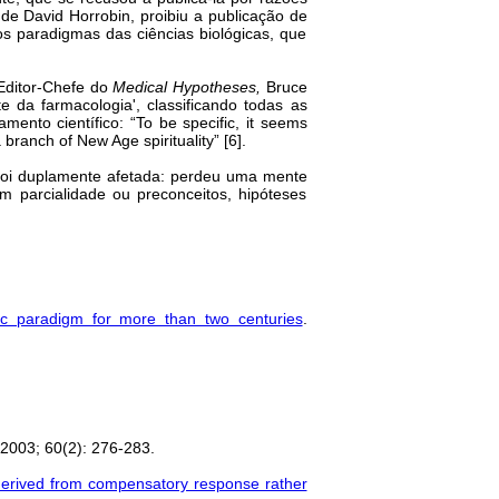
e David Horrobin, proibiu a publicação de
os paradigmas das ciências biológicas, que
 Editor-Chefe do
Medical Hypotheses,
Bruce
e da farmacologia', classificando todas as
ento científico: “To be specific, it seems
 branch of New Age spirituality” [6].
 foi duplamente afetada: perdeu uma mente
m parcialidade ou preconceitos, hipóteses
hic paradigm for more than two centuries
.
2003; 60(2): 276-283.
s derived from compensatory response rather