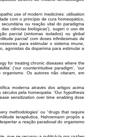
athic use of modern medicines: utilisation
idade com o princípio de cura homeopático,
o secundária ou reação vital do paradigma
as ciências biológicas'), sugeri o uso de
o parcial (sintomas isolados) ou global
ilitude parcial' com doses infinitesimais de
essores para estimular o sistema imune,
co, agonistas da dopamina para estimular a
tegy for treating chronic diseases where the
ita' ('our counterintuitive paradigm', 'our
o organismo. Os autores não citaram, em
tífica moderna através dos artigos acima
s séculos pela homeopatia: 'Our hypothesis
ease sensitization over time enabling dose
ry methodologies' ou “drugs that require
imilitude terapêutica, Hahnemann propôs a
 despertar a reação paradoxal do organismo
te, que se recusou a publicá-la por razões