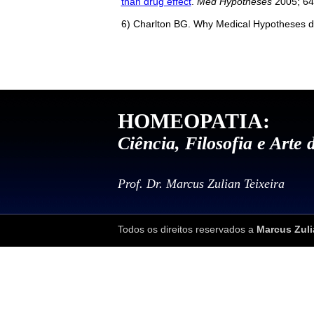
than drug effect
.
Med Hypotheses
2005; 64
6) Charlton BG. Why Medical Hypotheses doe
HOMEOPATIA:
Ciência, Filosofia e Arte 
Prof. Dr. Marcus Zulian Teixeira
Todos os direitos reservados a
Marcus Zuli