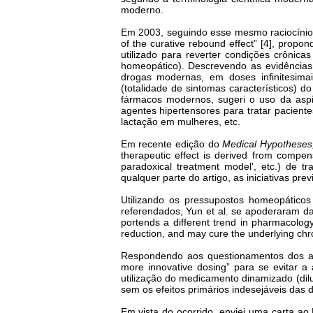
moderno.
Em 2003, seguindo esse mesmo raciocínio, 
of the curative rebound effect” [4], prop
utilizado para reverter condições crônic
homeopático). Descrevendo as evidências 
drogas modernas, em doses infinitesima
(totalidade de sintomas característicos) do
fármacos modernos, sugeri o uso da asp
agentes hipertensores para tratar pacient
lactação em mulheres, etc.
Em recente edição do
Medical Hypotheses
therapeutic effect is derived from compens
paradoxical treatment model', etc.) de
qualquer parte do artigo, as iniciativas p
Utilizando os pressupostos homeopáticos
referendados, Yun et al. se apoderaram da
portends a different trend in pharmacolog
reduction, and may cure the underlying chron
Respondendo aos questionamentos dos aut
more innovative dosing” para se evitar a
utilização do medicamento dinamizado (dil
sem os efeitos primários indesejáveis das
Em vista do ocorrido, enviei uma carta ao