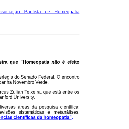
ssociação Paulista de Homeopatia
mostra que "Homeopatia
não é
efeito
nterlegis do Senado Federal. O encontro
mpanha Novembro Verde.
us Zulian Teixeira, que está entre os
nford University.
versas áreas da pesquisa científica:
evisões sistemáticas e metanálises.
ncias científicas da homeopatia”
.