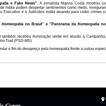
atia e Fake News".
A jornalista Marina Costa mostrou c
ande mídia podem despertar sentimentos como medo, inseguranç
 o Executivo e o Judiciário estão atuando para coibir crimes co
da Homeopatia no Brasil" e "Panorama da Homeopatia n
l também recebeu iluminação verde em alusão à Campanha
nho Trad (PSD-MS).
tar o fim do desapreço pela homeopatia frente a outras especi
de Curar