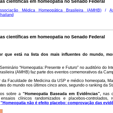
as científicas em homeopatia no Sena
do Federal
ssociação Médica Homeopática Brasileira (AMHB)
/
A
Thailand
as científicas em homeopatia no Senado Federal
dor que está na lista dos mais influentes do mundo, 
 o Seminário “Homeopatia: Presente e Futuro” no auditório do I
asileira (AMHB) faz parte dos eventos comemorativos da Ca
r da Faculdade de Medicina da USP e médico homeopata, Marc
tes do mundo nos últimos cinco anos, segundo o ranking da Sta
stos sobre a
“Homeopatia Baseada em Evidências”,
nas di
 ensaios clínicos randomizados e placebos-controlados, r
o
“Homeopatia não é efeito placebo: comprovação das evidê