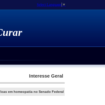
Select Language
▼
 Curar
Medicamentos Homeopáticos
atia Genômica
 Espiritualidade
e Doutorado / Pós-Doutorado
Interesse Geral
íficas em homeopatia no Senado Federal