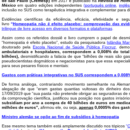
de São Paulo (Cremesp)
em 2017 e publicado na
Revista de Hom
México
em quatro edições independentes
(
português online
,
inglês
inclusão no SUS como terapêutica integrativa e complementar para d
Evidências científicas da eficiência, eficácia, efetividade e 
livro
“
Homeopatia não é efeito placebo: comprovação das evidê
trilingue de livre acesso em diversos formatos e plataformas
.
Assim como os referidos dossiê e livro cumprem o papel de desmist
“homeopatia é efeito placebo”, estudo da pesquisadora
Islândia Ma
doutorado pela
Escola Nacional de Saúde Pública Fiocruz
,
demon
ambulatoriais e hospitalares, correspondem a 0,008% do tota
bilhões),
desmistificando a falácia de que “bilhões de reais são ga
pseudocientistas dogmáticos e negacionistas para que essa especial
para seus pesares físicos e mentais:
Gastos com práticas integrativas no SUS correspondem a 0,008%
De forma análoga, contrariando movimento semelhante na Aleman
alegação de que “eram gastas quantias vultosas do dinheiro dos
17/09/2019 que “sua pasta não pretende obrigar as seguradoras de 
da comprovação científica, justificou sua posição nos gastos irrisór
subsidiam por ano a compra de 40 bilhões de euros em medic
milhões de euros”,
afirmou ele, ou seja,
apenas
0,0005% dos gas
Ministro alemão se opõe ao fim de subsídios à homeopatia
Esse mesmo tema também está amplamente discutido nos tópicos
“
C