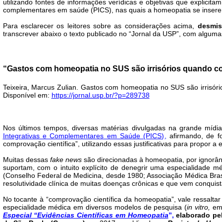
utilizando fontes de informações verídicas e objetivas que explicit
complementares em saúde (PICS), nas quais a homeopatia se inser
Para esclarecer os leitores sobre as considerações acima,
desmis
transcrever abaixo o texto publicado no “Jornal da USP”, com alguma
“Gastos com homeopatia no SUS são irrisórios quando c
Teixeira, Marcus Zulian. Gastos com homeopatia no SUS são irrisór
Disponível em:
https://jornal.usp.br/?p=289738
Nos últimos tempos, diversas matérias divulgadas na grande mídi
Integrativas e Complementares em Saúde (PICS)
,
afirmando, de fo
comprovação científica”, utilizando essas justificativas para propor
Muitas dessas
fake news
são direcionadas à homeopatia, por ignorân
suportam, com o intuito explícito de denegrir uma especialidade m
(Conselho Federal de Medicina, desde 1980; Associação Médica Brasil
resolutividade clínica de muitas doenças crônicas e que vem conquis
No tocante à “comprovação científica da homeopatia”, vale ressalta
especialidade médica em diversos modelos de pesquisa (
in vitro,
em 
Especial “Evidências Científicas em Homeopatia
”,
elaborado pe