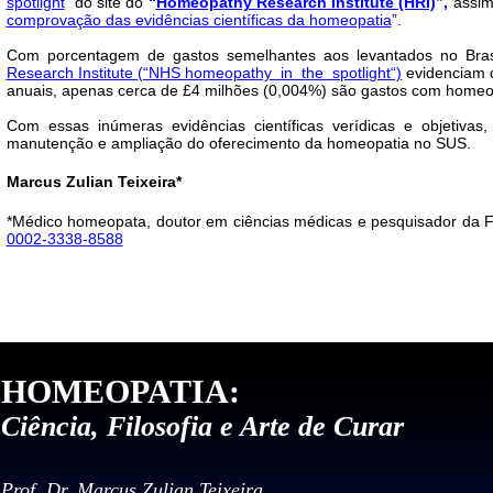
spotlight
”
do site do
“
Homeopathy Research Institute (HRI)
”,
assim
comprovação das evidências científicas da homeopatia
”.
Com porcentagem de gastos semelhantes aos levantados no Brasi
Research Institute (“NHS homeopathy in the spotlight“)
evidenciam 
anuais, apenas cerca de £4 milhões (0,004%) são gastos com homeop
Com essas inúmeras evidências científicas verídicas e objetivas
manutenção e ampliação do oferecimento da homeopatia no SUS.
Marcus Zulian Teixeira*
*Médico homeopata, doutor em ciências médicas e pesquisador da 
0002-3338-8588
HOMEOPATIA:
Ciência, Filosofia e Arte de Curar
Prof. Dr. Marcus Zulian Teixeira