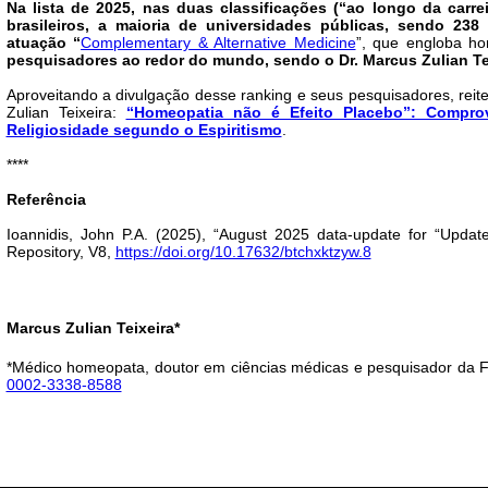
Na lista de 2025, nas duas classificações (“ao longo da carr
brasileiros, a maioria de universidades públicas, sendo 2
atuação
“
Complementary & Alternative Medicine
”, que engloba hom
pesquisadores ao redor do mundo, sendo o Dr. Marcus Zulian Tei
Aproveitando a divulgação desse ranking e seus pesquisadores, reiter
Zulian Teixeira:
“Homeopatia não é Efeito Placebo”: Comprov
Religiosidade segundo o Espiritismo
.
****
Referência
Ioannidis, John P.A. (2025), “August 2025 data-update for “Update
Repository, V8,
https://doi.org/10.17632/btchxktzyw.8
Marcus Zulian Teixeira*
*Médico homeopata, doutor em ciências médicas e pesquisador da 
0002-3338-8588