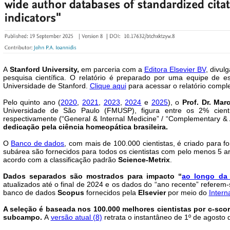
A
Stanford University,
em parceria com a
Editora Elsevier BV
, divul
pesquisa científica. O relatório é preparado por uma equipe de es
Universidade de Stanford.
Clique aqui
para acessar o relatório comple
Pelo quinto ano (
2020
,
2021
,
2023
,
2024
e
2025
), o
Prof. Dr. Mar
Universidade de São Paulo (FMUSP), figura entre os 2% cien
respectivamente (“General & Internal Medicine” / “Complementary & 
dedicação pela ciência homeopática brasileira.
O
Banco de dados
, com mais de 100.000 cientistas, é criado para f
subárea são fornecidos para todos os cientistas com pelo menos 5 ar
acordo com a classificação padrão
Science-Metrix
.
Dados separados são mostrados para impacto “
ao longo da 
atualizados até o final de 2024 e os dados do “ano recente” referem-
banco de dados
Scopus
fornecidos pela
Elsevier
por meio do
Intern
A seleção é baseada nos 100.000 melhores cientistas por c-scor
subcampo.
A
versão atual (8)
retrata o instantâneo de 1º de agosto 