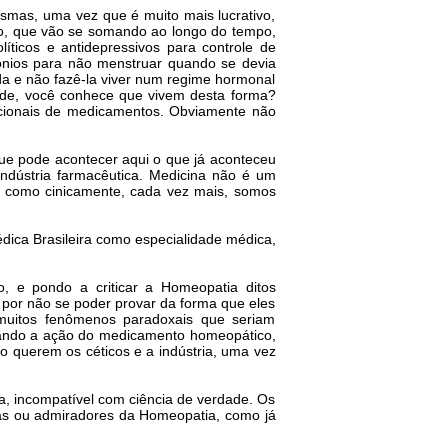
smas, uma vez que é muito mais lucrativo,
o, que vão se somando ao longo do tempo,
íticos e antidepressivos para controle de
mônios para não menstruar quando se devia
a e não fazê-la viver num regime hormonal
dade, você conhece que vivem desta forma?
nacionais de medicamentos. Obviamente não
que pode acontecer aqui o que já aconteceu
 indústria farmacêutica. Medicina não é um
, como cinicamente, cada vez mais, somos
dica Brasileira como especialidade médica,
o, e pondo a criticar a Homeopatia ditos
 por não se poder provar da forma que eles
a muitos fenômenos paradoxais que seriam
rovando a ação do medicamento homeopático,
o querem os céticos e a indústria, uma vez
, incompatível com ciência de verdade. Os
tas ou admiradores da Homeopatia, como já