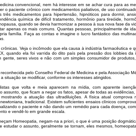
edicina convencional, nem há interesse em se achar cura para as me
r o paciente crônico com medicamentos paliativos, de uso continuad
 três medicamentos para hipertensão, hipnóticos para dormir, ansiol
ndência química de difícil tratamento, hormônio para tireóide, hor
opausa, quando se devia harmonizar a pessoa à sua nova fase da vid
citar apenas os mais comuns. Quantas pessoas, principalmente de i
pria família. Faça as contas e imagine o lucro fantástico das multi
as.
rônicas. Veja o incômodo que ela causa à indústria farmacêutica e 
X, quando ela foi varrida do dito país pela pressão dos lobbies da
m gente, seres vivos e não com um simples consumidor de produtos
é reconhecida pelo Conselho Federal de Medicina e pela Associação Mé
situação se modificar, conforme os interesses atingidos.
alistas que volta e meia aparecem na mídia, com aparente isençã
assunto, que ficam a negar os fatos, apesar de todas as evidências,
 mostrando a atuação das ultradiluições. A física atual comprov
 newtoniana, tradicional. Existem suficientes ensaios clínicos comp
dualizando o paciente e não dando um remédio para cada doença, com
ento e vendê-lo em grande escala.
eçam Homeopatia, negam-na a priori, o que é uma posição dogmática
ar e estudar o assunto, geralmente se tornam, eles mesmos, homeopa