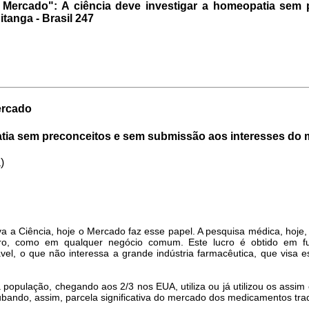
Mercado": A ciência deve investigar a homeopatia sem
tanga - Brasil 247
ercado
atia sem preconceitos e sem submissão aos interesses do
)
a a Ciência, hoje o Mercado faz esse papel. A pesquisa médica, hoje
cro, como em qualquer negócio comum. Este lucro é obtido em f
l, o que não interessa a grande indústria farmacêutica, que visa e
opulação, chegando aos 2/3 nos EUA, utiliza ou já utilizou os assim
ubando, assim, parcela significativa do mercado dos medicamentos trad