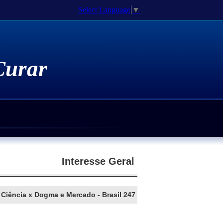
Select Language
▼
 Curar
Medicamentos Homeopáticos
atia Genômica
 Espiritualidade
e Doutorado / Pós-Doutorado
Interesse Geral
Ciência x Dogma e Mercado - Brasil 247