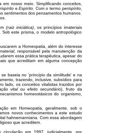
a em nosso meio. Simplificando conceitos,
rispírito
e
Espírito
. Com o termo
perispírito
,
a, os sentimentos dos pensamentos humanos.
os.
mum
(raiz iniciática),
os princípios imateriais
Sob este prisma, o modelo antropológico
buscarem a Homeopatia, além do interesse
imaterial
, responsável pela manutenção da
tudarem essa prática terapêutica, apesar do
ionais que acreditam em alguma concepção
e baseia no 'princípio da similitude' e na
ento, trazendo, inclusive, subsídios para
lado, os conceitos vitalistas trazidos por
ção vital ou efeito secundário
), fruto da
 mecanismos homeostásicos do organismo,
zação em Homeopatia, geralmente, sob o
tamos novos conhecimentos a este estudo
a vital hahnemanniana. Com essa abordagem
ligioso que acreditem.
e circulação em 1997, judicialmente, por