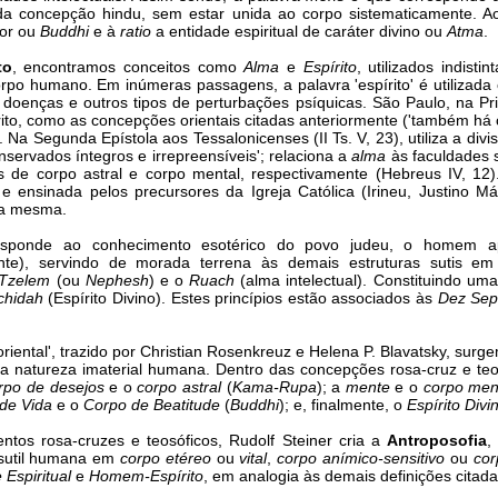
a concepção hindu, sem estar unida ao corpo sistematicamente. 
ior ou
Buddhi
e à
ratio
a entidade espiritual de caráter divino ou
Atma
.
to
, encontramos conceitos como
Alma
e
Espírito
, utilizados indis
corpo humano. Em inúmeras passagens, a palavra 'espírito' é utilizad
enças e outros tipos de perturbações psíquicas. São Paulo, na Prim
to, como as concepções orientais citadas anteriormente ('também há co
 Na Segunda Epístola aos Tessalonicenses (II Ts. V, 23), utiliza a divi
nservados íntegros e irrepreensíveis'; relaciona a
alma
às faculdades s
is de corpo astral e corpo mental, respectivamente (Hebreus IV, 12
a e ensinada pelos precursores da Igreja Católica (Irineu, Justino Má
la mesma.
esponde ao conhecimento esotérico do povo judeu, o homem 
te), servindo de morada terrena às demais estruturas sutis e
Tzelem
(ou
Nephesh
) e o
Ruach
(alma intelectual). Constituindo uma
chidah
(Espírito Divino). Estes princípios estão associados às
Dez Sep
riental', trazido por Christian Rosenkreuz e Helena P. Blavatsky, surg
natureza imaterial humana. Dentro das concepções rosa-cruz e teos
rpo de desejos
e o
corpo astral
(
Kama-Rupa
); a
mente
e o
corpo men
 de Vida
e o
Corpo de Beatitude
(
Buddhi
); e, finalmente, o
Espírito Divi
tos rosa-cruzes e teosóficos, Rudolf Steiner cria a
Antroposofia
,
 sutil humana em
corpo etéreo
ou
vital
,
corpo anímico-sensitivo
ou
cor
Espiritual
e
Homem-Espírito
, em analogia às demais definições citada