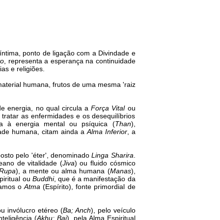
ntima, ponto de ligação com a Divindade e
to
, representa a esperança na continuidade
as e religiões.
aterial humana, frutos de uma mesma 'raiz
 energia, no qual circula a
Força Vital
ou
tratar as enfermidades e os desequilíbrios
da à energia mental ou psíquica (
Than
),
dade humana, citam ainda a
Alma Inferior
, a
posto pelo 'éter', denominado
Linga Sharira
.
ano de vitalidade (
Jiva
) ou fluido cósmico
Rupa
), a mente ou alma humana (
Manas
),
iritual ou
Buddhi
, que é a manifestação da
ríamos o
Atma
(Espírito), fonte primordial de
ou invólucro etéreo (
Ba; Anch
), pelo veículo
nteligência (
Akhu; Bai
), pela Alma Espiritual