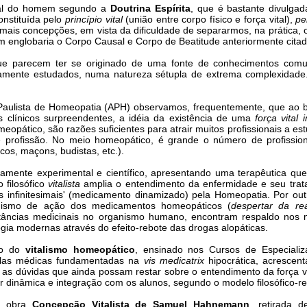
rial do homem segundo a
Doutrina Espírita
, que é bastante divulgad
nstituída pelo
princípio vital
(união entre corpo físico e força vital),
pe
emais concepções, em vista da dificuldade de separarmos, na prátic
englobaria o Corpo Causal e Corpo de Beatitude anteriormente citad
 que parecem ter se originado de uma fonte de conhecimentos co
mente estudados, numa natureza sétupla de extrema complexidade. 
Paulista de Homeopatia (APH) observamos, frequentemente, que ao 
s clínicos surpreendentes, a idéia da existência de uma
força vital 
opático, são razões suficientes para atrair muitos profissionais a es
de profissão. No meio homeopático, é grande o número de profiss
ficos, maçons, budistas, etc.).
ente experimental e científico, apresentando uma terapêutica que s
 filosófico
vitalista
amplia o entendimento da enfermidade e seu tratam
finitesimais' (medicamento dinamizado) pela Homeopatia. Por outro 
nismo de ação dos medicamentos homeopáticos (
despertar da rea
stâncias medicinais no organismo humano, encontram respaldo nos
gia modernas através do efeito-rebote das drogas alopáticas.
ão do
vitalismo homeopático
, ensinado nos Cursos de Especiali
colas médicas fundamentadas na
vis medicatrix
hipocrática, acrescen
ir as dúvidas que ainda possam restar sobre o entendimento da forç
 dinâmica e integração com os alunos, segundo o modelo filosófico-re
a obra
Concepção Vitalista de Samuel Hahnemann
, retirada d