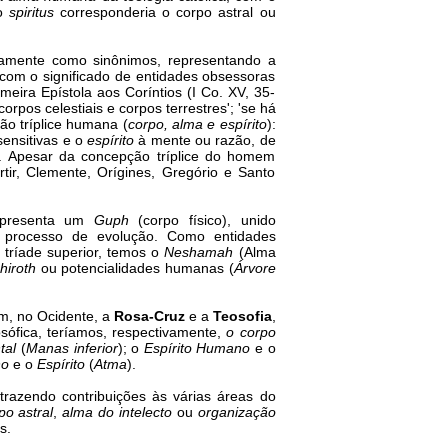
Ao
spiritus
corresponderia o corpo astral ou
tintamente como sinônimos, representando a
a com o significado de entidades obsessoras
eira Epístola aos Coríntios (I Co. XV, 35-
rpos celestiais e corpos terrestres'; 'se há
são tríplice humana (
corpo, alma e espírito
):
ensitivas e o
espírito
à mente ou razão, de
). Apesar da concepção tríplice do homem
rtir, Clemente, Orígines, Gregório e Santo
apresenta um
Guph
(corpo físico), unido
m processo de evolução. Como entidades
 tríade superior, temos o
Neshamah
(Alma
hiroth
ou potencialidades humanas (
Árvore
em, no Ocidente, a
Rosa-Cruz
e a
Teosofia
,
ófica, teríamos, respectivamente,
o corpo
tal
(
Manas inferior
); o
Espírito Humano
e o
no
e o
Espírito
(
Atma
).
 trazendo contribuições às várias áreas do
po astral
,
alma do intelecto
ou
organização
s.