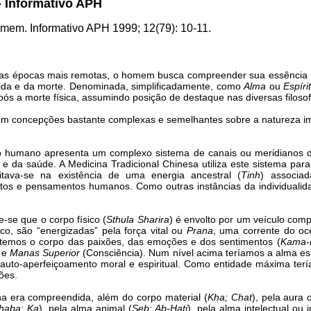
- Informativo APH
omem. Informativo APH 1999; 12(79): 10-11.
de as épocas mais remotas, o homem busca compreender sua essência í
 vida e da morte. Denominada, simplificadamente, como
Alma
ou
Espíri
pós a morte física, assumindo posição de destaque nas diversas filosofi
gem concepções bastante complexas e semelhantes sobre a natureza im
o humano apresenta um complexo sistema de canais ou meridianos de
e da saúde. A Medicina Tradicional Chinesa utiliza este sistema para 
ditava-se na existência de uma energia ancestral (
Tinh
) associa
tos e pensamentos humanos. Como outras instâncias da individuali
-se que o corpo físico (
Sthula Sharira
) é envolto por um veículo com
ico, são “energizadas” pela força vital ou
Prana
, uma corrente do oce
s, temos o corpo das paixões, das emoções e dos sentimentos (
Kama-
) e
Manas Superior
(Consciência). Num nível acima teríamos a alma esp
 auto-aperfeiçoamento moral e espiritual. Como entidade máxima te
ões.
na era compreendida, além do corpo material (
Kha; Chat
), pela aura 
haba; Ka
), pela alma animal (
Seb; Ab-Hati
), pela alma intelectual ou i