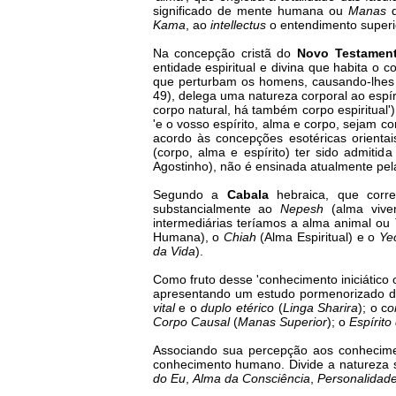
significado de mente humana ou
Manas
d
Kama
, ao
intellectus
o entendimento super
Na concepção cristã do
Novo Testamen
entidade espiritual e divina que habita o 
que perturbam os homens, causando-lhes do
49), delega uma natureza corporal ao espíri
corpo natural, há também corpo espiritual').
'e o vosso espírito, alma e corpo, sejam co
acordo às concepções esotéricas orienta
(corpo, alma e espírito) ter sido admitid
Agostinho), não é ensinada atualmente pe
Segundo a
Cabala
hebraica, que corr
substancialmente ao
Nepesh
(alma viven
intermediárias teríamos a alma animal ou
Humana), o
Chiah
(Alma Espiritual) e o
Ye
da Vida
).
Como fruto desse 'conhecimento iniciático o
apresentando um estudo pormenorizado da 
vital
e o
duplo etérico
(
Linga Sharira
); o c
o
Corpo Causal
(
Manas Superior
); o
Espírito
Associando sua percepção aos conhecimen
conhecimento humano. Divide a natureza
do Eu
,
Alma da Consciência
,
Personalidade 