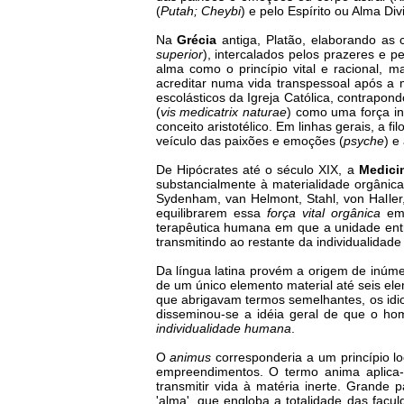
(
Putah; Cheybi
) e pelo Espírito ou Alma Div
Na
Grécia
antiga, Platão, elaborando as
superior
), intercalados pelos prazeres e p
alma como o princípio vital e racional, ma
acreditar numa vida transpessoal após a m
escolásticos da Igreja Católica, contrapond
(
vis medicatrix naturae
) como uma força in
conceito aristotélico. Em linhas gerais, a 
veículo das paixões e emoções (
psyche
) e
De Hipócrates até o século XIX, a
Medici
substancialmente à materialidade orgânic
Sydenham, van Helmont, Stahl, von Haller,
equilibrarem essa
força vital orgânica
em 
terapêutica humana em que a unidade entr
transmitindo ao restante da individualidad
Da língua latina provém a origem de inúme
de um único elemento material até seis ele
que abrigavam termos semelhantes, os idio
disseminou-se a idéia geral de que o h
individualidade humana
.
O
animus
corresponderia a um princípio l
empreendimentos. O termo anima aplica-se
transmitir vida à matéria inerte. Grande
'alma', que engloba a totalidade das facul