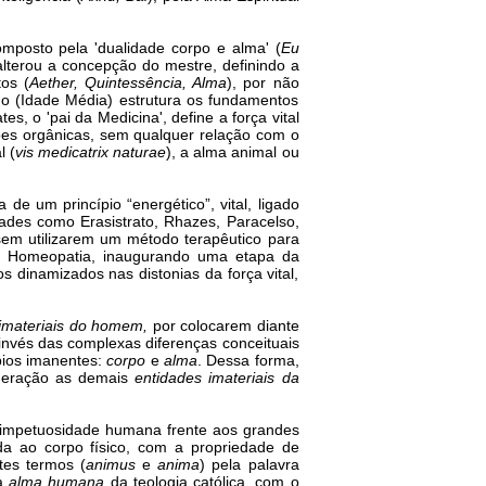
mposto pela 'dualidade corpo e alma' (
Eu
alterou a concepção do mestre, definindo a
tos (
Aether, Quintessência, Alma
), por não
ino (Idade Média) estrutura os fundamentos
s, o 'pai da Medicina', define a força vital
nções orgânicas, sem qualquer relação com o
l (
vis medicatrix naturae
), a alma animal ou
a de um princípio “energético”, vital, ligado
ades como Erasistrato, Rhazes, Paracelso,
 sem utilizarem um método terapêutico para
 a Homeopatia, inaugurando uma etapa da
dinamizados nas distonias da força vital,
imateriais do homem,
por colocarem diante
 invés das complexas diferenças conceituais
pios imanentes:
corpo
e
alma
. Dessa forma,
ideração as demais
entidades imateriais da
 a impetuosidade humana frente aos grandes
ada ao corpo físico, com a propriedade de
tes termos (
animus
e
anima
) pela palavra
 à
alma humana
da teologia católica, com o