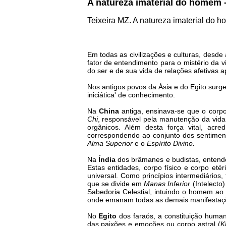
A natureza imaterial do homem 
Teixeira MZ. A natureza imaterial do h
Em todas as civilizações e culturas, des
fator de entendimento para o mistério da
do ser e de sua vida de relações afetivas a
Nos antigos povos da Ásia e do Egito sur
iniciática' de conhecimento.
Na
China
antiga, ensinava-se que o corp
Chi
, responsável pela manutenção da vida 
orgânicos. Além desta força vital, acre
correspondendo ao conjunto dos sentimen
Alma Superior
e o
Espírito Divino.
Na
Índia
dos brâmanes e budistas, entende
Estas entidades, corpo físico e corpo etér
universal. Como princípios intermediário
que se divide em
Manas Inferior
(Intelecto
Sabedoria Celestial, intuindo o homem ao
onde emanam todas as demais manifestaç
No
Egito
dos faraós, a constituição huma
das paixões e emoções ou corpo astral (
K