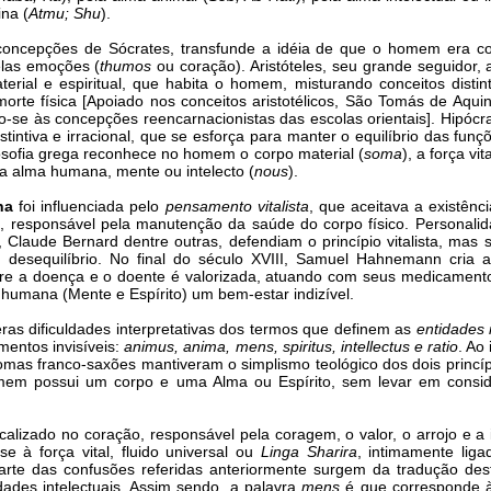
ina (
Atmu; Shu
).
 concepções de Sócrates, transfunde a idéia de que o homem era co
elas emoções (
thumos
ou coração). Aristóteles, seu grande seguidor, 
terial e espiritual, que habita o homem, misturando conceitos distin
orte física [Apoiado nos conceitos aristotélicos, São Tomás de Aqu
o-se às concepções reencarnacionistas das escolas orientais]. Hipócrate
stintiva e irracional, que se esforça para manter o equilíbrio das fu
filosofia grega reconhece no homem o corpo material (
soma
), a força vita
 a alma humana, mente ou intelecto (
nous
).
na
foi influenciada pelo
pensamento vitalista
, que aceitava a existênci
a, responsável pela manutenção da saúde do corpo físico. Personalid
 Claude Bernard dentre outras, defendiam o princípio vitalista, mas
desequilíbrio. No final do século XVIII, Samuel Hahnemann cria
e a doença e o doente é valorizada, atuando com seus medicamentos 
e humana (Mente e Espírito) um bem-estar indizível.
ras dificuldades interpretativas dos termos que definem as
entidades 
mentos invisíveis:
animus, anima, mens, spiritus, intellectus e ratio
. Ao
mas franco-saxões mantiveram o simplismo teológico dos dois princí
omem possui um corpo e uma Alma ou Espírito, sem levar em cons
ocalizado no coração, responsável pela coragem, o valor, o arrojo e
 à força vital, fluido universal ou
Linga Sharira
, intimamente lig
 parte das confusões referidas anteriormente surgem da tradução des
dades intelectuais. Assim sendo, a palavra
mens
é que corresponde