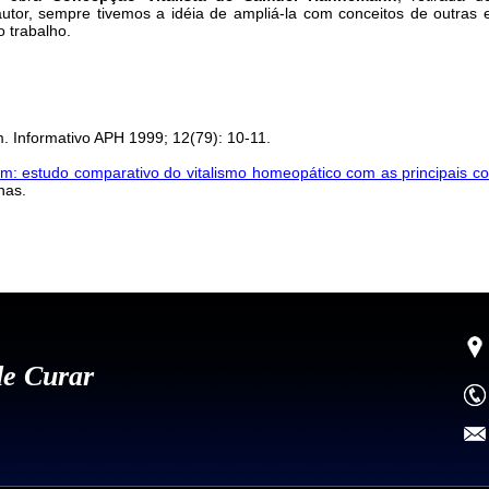
autor, sempre tivemos a idéia de ampliá-la com conceitos de outras 
 trabalho.
. Informativo APH 1999; 12(79): 10-11.
m: estudo comparativo do vitalismo homeopático com as principais co
nas.
de Curar