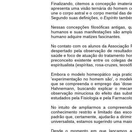
Finalizando, citemos a concepção imate
apresenta uma visão ternária do homem co
une o corpo astral e o corpo mental das d
Segundo suas definições, o
Espírito
também 
Nessas concepções filosóficas antigas,
humanos e suas manifestações são ampla
humano adquire matizes fascinantes.
No contato com os alunos da Associação 
despertado pela observação de resultado
saúde e foco de atuação do tratamento home
preconceito existente entre os colegas 
espiritualista (espíritas, rosa-cruzes, teosó
Embora o modelo homeopático seja praticam
'experimentação no homem são', o modelo
que se compreenda o emprego das 'doses in
Hahnemann, buscando explicar o meca
observação minuciosa do efeito das sub
estudados pela Fisiologia e pela Farmacolo
No intuito de ampliarmos a compreens
conhecimento restrito e limitado das es
padrão que, certamente, ajudarão a dirim
universalista, estamos sugerindo uma maior
Desde o momento em que lançamos 