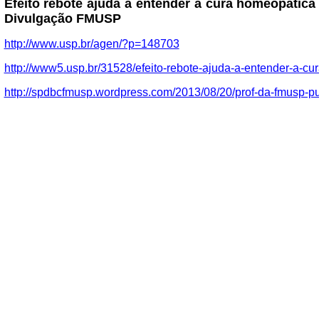
Efeito rebote ajuda a entender a cura homeopática
Divulgação FMUSP
http://www.usp.br/agen/?p=148703
http://www5.usp.br/31528/efeito-rebote-ajuda-a-entender-a-c
http://spdbcfmusp.wordpress.com/2013/08/20/prof-da-fmusp-pu