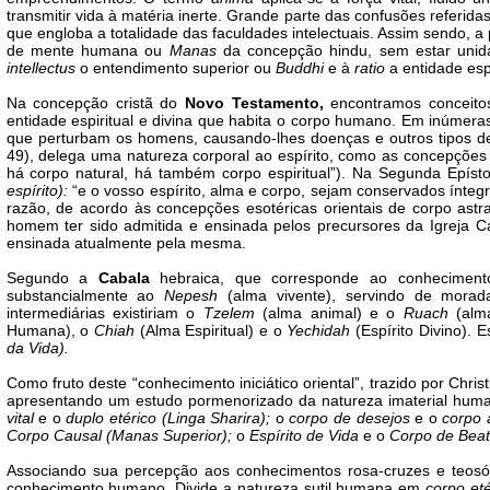
transmitir vida à matéria inerte. Grande parte das confusões referi
que engloba a totalidade das faculdades intelectuais. Assim sendo, a
de mente humana ou
Manas
da concepção hindu, sem estar unid
intellectus
o entendimento superior ou
Buddhi
e à
ratio
a entidade espi
Na concepção cristã do
Novo Testamento,
encontramos conceit
entidade espiritual e divina que habita o corpo humano. Em inúmeras
que perturbam os homens, causando-lhes doenças e outros tipos de 
49), delega uma natureza corporal ao espírito, como as concepções o
há corpo natural, há também corpo espiritual”). Na Segunda Epístola
espírito):
“e o vosso espírito, alma e corpo, sejam conservados íntegr
razão, de acordo às concepções esotéricas orientais de corpo astr
homem ter sido admitida e ensinada pelos precursores da Igreja Cat
ensinada atualmente pela mesma.
Segundo a
Cabala
hebraica, que corresponde ao conhecimen
substancialmente ao
Nepesh
(alma vivente), servindo de morad
intermediárias existiriam o
Tzelem
(alma animal) e o
Ruach
(alma
Humana), o
Chiah
(Alma Espiritual) e o
Yechidah
(Espírito Divino). 
da Vida).
Como fruto deste “conhecimento iniciático oriental”, trazido por Chr
apresentando um estudo pormenorizado da natureza imaterial human
vital
e o
duplo etérico
(Linga Sharira);
o
corpo de desejos
e o
corpo 
Corpo Causal (Manas Superior);
o
Espírito de Vida
e o
Corpo de Beati
Associando sua percepção aos conhecimentos rosa-cruzes e teosóf
conhecimento humano. Divide a natureza sutil humana em
corpo et