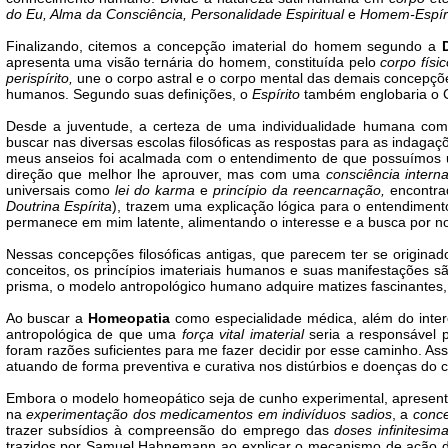
do Eu, Alma da Consciência, Personalidade Espiritual
e
Homem-Espíri
Finalizando, citemos a concepção imaterial do homem segundo a
apresenta uma visão ternária do homem, constituída pelo
corpo físic
perispírito,
une o corpo astral e o corpo mental das demais concepçõe
humanos. Segundo suas definições, o
Espírito
também englobaria o C
Desde a juventude, a certeza de uma individualidade humana comp
buscar nas diversas escolas filosóficas as respostas para as indagaçõ
meus anseios foi acalmada com o entendimento de que possuímo
direção que melhor lhe aprouver, mas com uma
consciência intern
universais como
lei do karma
e
princípio da reencarnação,
encontrad
Doutrina Espírita
), trazem uma explicação lógica para o entendiment
permanece em mim latente, alimentando o interesse e a busca por n
Nessas concepções filosóficas antigas, que parecem ter se origi
conceitos, os princípios imateriais humanos e suas manifestações
prisma, o modelo antropológico humano adquire matizes fascinantes
Ao buscar a
Homeopatia
como especialidade médica, além do inter
antropológica de que uma
força vital imaterial
seria a responsável 
foram razões suficientes para me fazer decidir por esse caminho. Ass
atuando de forma preventiva e curativa nos distúrbios e doenças do co
Embora o modelo homeopático seja de cunho experimental, apresent
na
experimentação dos medicamentos em indivíduos sadios
, a
conce
trazer subsídios à compreensão do emprego das
doses infinitesima
trazidos por Samuel Hahnemann ao explicar o mecanismo de ação 