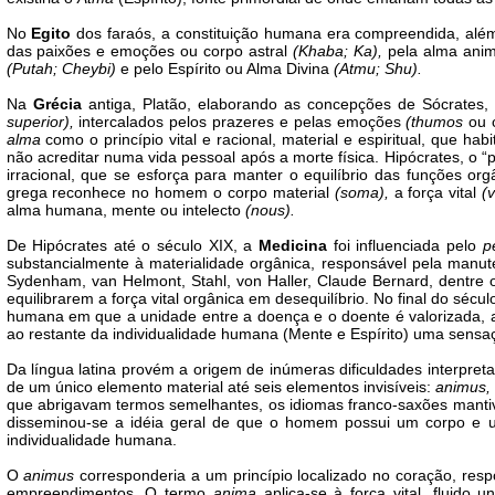
No
Egito
dos faraós, a constituição humana era compreendida, alé
das paixões e emoções ou corpo astral
(Khaba; Ka),
pela alma ani
(Putah; Cheybi)
e pelo Espírito ou Alma Divina
(Atmu; Shu).
Na
Grécia
antiga, Platão, elaborando as concepções de Sócrates
superior),
intercalados pelos prazeres e pelas emoções
(thumos
ou c
alma
como o princípio vital e racional, material e espiritual, que ha
não acreditar numa vida pessoal após a morte física. Hipócrates, o “p
irracional, que se esforça para manter o equilíbrio das funções orgâ
grega reconhece no homem o corpo material
(soma),
a força vital
(
alma humana, mente ou intelecto
(nous).
De Hipócrates até o século XIX, a
Medicina
foi influenciada pelo
p
substancialmente à materialidade orgânica, responsável pela manut
Sydenham, van Helmont, Stahl, von Haller, Claude Bernard, dentre o
equilibrarem a força vital orgânica em desequilíbrio. No final do sé
humana em que a unidade entre a doença e o doente é valorizada, a
ao restante da individualidade humana (Mente e Espírito) uma sensa
Da língua latina provém a origem de inúmeras dificuldades interpre
de um único elemento material até seis elementos invisíveis:
animus, 
que abrigavam termos semelhantes, os idiomas franco-saxões mantiv
disseminou-se a idéia geral de que o homem possui um corpo e u
individualidade humana.
O
animus
corresponderia a um princípio localizado no coração, res
empreendimentos. O termo
anima
aplica-se à força vital, fluido u