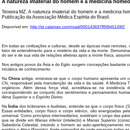
A natureza imaterial do homem e a medicina homeo
Teixeira MZ. A natureza imaterial do homem e a medicina hom
Publicação da Associação Médica Espírita do Brasil.
Disponível em:
http://pt.calameo.com/read/000143697ff5f845149f2
Em todas as civilizações e culturas, desde as épocas mais remotas
fator de entendimento para o mistério da vida e da morte. Denomin
do ser e de sua vida de relações afetivas após a morte física, assumin
Nos antigos povos da Ásia e do Egito surgem concepções bastante c
iniciática de conhecimento.
Na
China
antiga, ensinava-se que o corpo humano apresenta um co
Chi,
responsável pela manutenção da vida e da saúde. A Medicina Trad
orgânicos. Além dessa força vital, acreditava-se na existência
correspondendo ao conjunto dos sentimentos e pensamentos humano
Alma Superior
e o
Espírito Divino.
Na
Índia
dos brâmanes e budistas, entende-se que o corpo físico
(S
Essas entidades, corpo físico e corpo etérico, são energizadas pela
universal
.
Como princípios intermediários, existiriam o corpo das pa
que se divide em
Manas inferior
(intelecto) e
Manas Superior
(consci
Sabedoria Celestial, intuindo o homem ao auto-aperfeiçoamento mor
existiria o
Atma
(Espírito), fonte primordial de onde emanam todas a