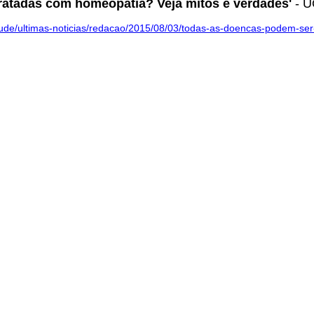
ratadas com homeopatia? Veja mitos e verdades'
- U
/saude/ultimas-noticias/redacao/2015/08/03/todas-as-doencas-podem-se