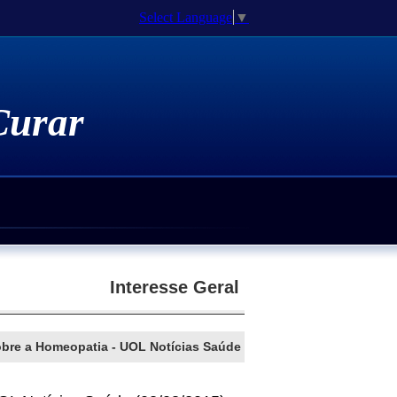
Select Language
▼
 Curar
Medicamentos Homeopáticos
atia Genômica
 Espiritualidade
e Doutorado / Pós-Doutorado
Interesse Geral
obre a Homeopatia - UOL Notícias Saúde