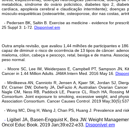
metabólica, síndrome do ovário policístico, diabetes tipo 2, diabe
cardíaca, apoplexia cerebral e claudicação intermitente); doenças 
músculo-esqueléticas (osteoartrite, osteoporose, dor nas costas, artri
- Pedersen BK, Saltin B. Exercise as medicine - evidence for prescrib
25 Suppl 3: 1-72.
Disponível em
Outra ampla revisão, que avaliou 1,44 milhões de participantes e 186
capaz de diminuir o risco de ocorrência de 13 tipos de câncer: adeno
mieloma, cólon, cabeça e pescoço, retal, bexiga e de mama. Associa
peso normal.
- Moore SC, Lee IM, Weiderpass E, Campbell PT, Sampson JN, Kitaha
Cancer in 1.44 Million Adults. JAMA Intern Med. 2016 May 16.
Dispon
- Minlikeeva AN, Cannioto R, Jensen A, Kjaer SK, Jordan SJ, Dierg
EV, Cramer DW, Doherty JA, DeFazio A; Australian Ovarian Cance
Nagle CM, Ness RB, Paddock LE, Pearce CL, Risch HA, Rossing M
Consortium. Joint exposure to smoking, excessive weight, and physica
Association Consortium. Cancer Causes Control. 2019 May;30(5):53
- Wong MC, Ding H, Wang J, Chan PS, Huang J. Prevalence and risk fa
Ligibel JA, Basen-Engquist K, Bea JW. Weight Management 
-
Oncol Educ Book. 2019 Jan;39:e22-e33.
Disponível em