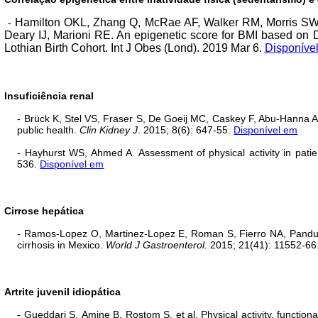
Hamilton OKL, Zhang Q, McRae AF, Walker RM, Morris SW
-
Deary IJ, Marioni RE. An epigenetic score for BMI based on D
Lothian Birth Cohort. Int J Obes (Lond). 2019 Mar 6.
Disponíve
Insuficiência renal
- Brück K, Stel VS, Fraser S, De Goeij MC, Caskey F, Abu-Hanna A,
public health.
Clin Kidney J
. 2015; 8(6): 647-55.
Disponível em
- Hayhurst WS, Ahmed A. Assessment of
physical
activity in pat
536.
Disponível em
Cirrose hepática
- Ramos-Lopez O, Martinez-Lopez E, Roman S, Fierro NA, Panduro 
cirrhosis in Mexico.
World J Gastroenterol.
2015; 21(41): 11552-66
Artrite juvenil idiopática
- Gueddari S
,
Amine B
,
Rostom S
, et al.
Physical activity, functiona