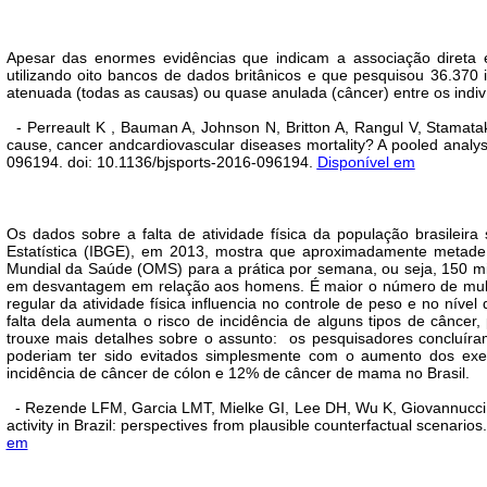
Apesar das enormes evidências que indicam a associação direta e
utilizando oito bancos de dados britânicos e que pesquisou 36.370 
atenuada (todas as causas) ou quase anulada (câncer) entre os indiví
- Perreault K , Bauman A, Johnson N, Britton A, Rangul V, Stamataki
cause, cancer andcardiovascular diseases mortality? A pooled analysis
096194. doi: 10.1136/bjsports-2016-096194.
Disponível
em
Os dados sobre a falta de atividade física da população brasileira 
Estatística (IBGE), em 2013, mostra que aproximadamente metade
Mundial da Saúde (OMS) para a prática por semana, ou seja, 150 mi
em desvantagem em relação aos homens. É maior o número de mulh
regular da atividade física influencia no controle de peso e no nív
falta dela aumenta o risco de incidência de alguns tipos de cânce
trouxe mais detalhes sobre o assunto: os pesquisadores concluí
poderiam ter sido evitados simplesmente com o aumento dos ex
incidência de câncer de cólon e 12% de câncer de mama no Brasil.
- Rezende LFM
, Garcia LMT
, Mielke GI
, Lee DH
, Wu K
, Giovannucci
activity in Brazil: perspectives from plausible counterfactual scenar
em