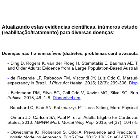
Atualizando estas evidências científicas, inúmeros estudos
(reabilitação/tratamento) para diversas doenças:
Doenças não transmissíveis (diabetes, problemas cardiovascula
- Ding D
,
Rogers K
,
van der Ploeg H
,
Stamatakis E
,
Bauman AE. Tr
and Older Adults: Evidence from a Large Population-Based Austral
-
de Rezende LF
,
Rabacow FM
,
Viscondi JY
,
Luiz Odo C
,
Matsud
expectancy in Brazil
.
J Phys Act Health.
2015; 12(3): 299-306.
Disp
- Bielemann RM
,
Silva BG
,
Coll Cde V
,
Xavier MO
,
Silva SG. Burd
Publica
. 2015; 49: 1-8.
Disponível em
- Bouchard C, Blair SN, Katzmarzyk PT. Less Sitting, More Physical
- Omura JD, Carlson SA, Paul P,
et al. Adults Eligible for Cardiov
States, 2013.
MMWR Morb Mortal Wkly Rep.
2015; 64(37): 1047-
- Okwechime IO
,
Roberson S
,
Odoi A. Prevalence and Predictors 
Logistic Modeling Approach.
PLoS One
. 2015; 10(12): e0145781.