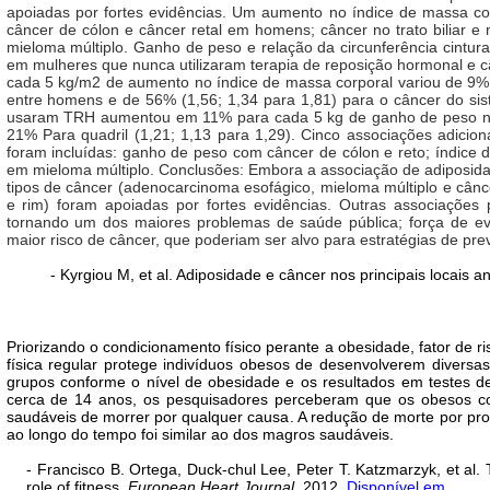
apoiadas por fortes evidências. Um aumento no índice de massa co
câncer de cólon e câncer retal em homens; câncer no trato biliar 
mieloma múltiplo. Ganho de peso e relação da circunferência cint
em mulheres que nunca utilizaram terapia de reposição hormonal e 
cada 5 kg/m2 de aumento no índice de massa corporal variou de 9% (r
entre homens e de 56% (1,56; 1,34 para 1,81) para o câncer do si
usaram TRH aumentou em 11% para cada 5 kg de ganho de peso na i
21% Para quadril (1,21; 1,13 para 1,29). Cinco associações adicio
foram incluídas: ganho de peso com câncer de cólon e reto; índice de
em mieloma múltiplo. Conclusões: Embora a associação de adiposida
tipos de câncer (adenocarcinoma esofágico, mieloma múltiplo e câncer
e rim) foram apoiadas por fortes evidências. Outras associações
tornando um dos maiores problemas de saúde pública; força de ev
maior risco de câncer, que poderiam ser alvo para estratégias de pr
- Kyrgiou M, et al. Adiposidade e câncer nos principais locais a
Priorizando o condicionamento físico perante a obesidade, fator de 
física regular protege indivíduos obesos de desenvolverem diversa
grupos conforme o nível de obesidade e os resultados em testes de
cerca de 14 anos, os pesquisadores perceberam que os obesos c
saudáveis de morrer por qualquer causa. A redução de morte por p
ao longo do tempo foi similar ao dos magros saudáveis.
- Francisco B. Ortega, Duck-chul Lee, Peter T. Katzmarzyk, et al.
role of fitness.
European Heart Journal.
2012.
Disponível em