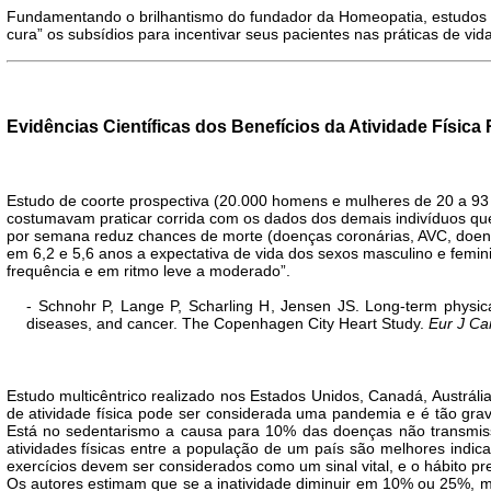
Fundamentando o brilhantismo do fundador da Homeopatia, estudos r
cura” os subsídios para incentivar seus pacientes nas práticas de v
Evidências Científicas dos Benefícios da Atividade Física
Estudo de coorte prospectiva (20.000 homens e mulheres de 20 a 9
costumavam praticar corrida com os dados dos demais indivíduos qu
por semana reduz chances de morte (doenças coronárias, AVC, doen
em 6,2 e 5,6 anos a expectativa de vida dos sexos masculino e femin
frequência e em ritmo leve a moderado”.
- Schnohr P
,
Lange P
,
Scharling H
,
Jensen JS
. Long-term physica
diseases, and cancer. The Copenhagen City Heart Study.
Eur J Ca
Estudo multicêntrico realizado nos Estados Unidos, Canadá, Austrál
de atividade física pode ser considerada uma pandemia e é tão gra
Está no sedentarismo a causa para 10% das doenças não transmissí
atividades físicas entre a população de um país são melhores indi
exercícios devem ser considerados como um sinal vital, e o hábito p
Os autores estimam que se a inatividade diminuir em 10% ou 25%, m