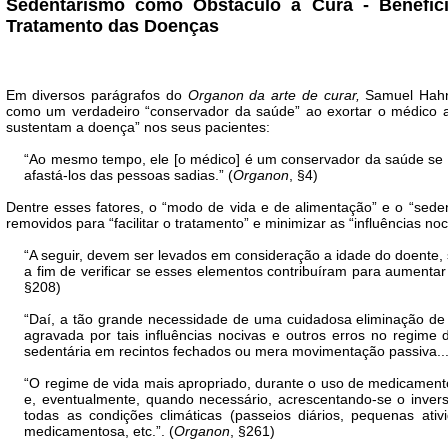
Sedentarismo como Obstáculo à Cura - Benefício
Tratamento das Doenças
Em diversos parágrafos do
Organon da arte de curar,
Samuel Hahn
como um verdadeiro “conservador da saúde” ao exortar o médico a
sustentam a doença” nos seus pacientes:
“Ao mesmo tempo, ele [o médico] é um conservador da saúde se 
afastá-los das pessoas sadias.” (
Organon
, §4)
Dentre esses fatores, o “modo de vida e de alimentação” e o “se
removidos para “facilitar o tratamento” e minimizar as “influências n
“A seguir, devem ser levados em consideração a idade do doente, 
a fim de verificar se esses elementos contribuíram para aumentar s
§208)
“Daí, a tão grande necessidade de uma cuidadosa eliminação de t
agravada por tais influências nocivas e outros erros no regime
sedentária em recintos fechados ou mera movimentação passiva...)
“O regime de vida mais apropriado, durante o uso de medicament
e, eventualmente, quando necessário, acrescentando-se o inverso
todas as condições climáticas (passeios diários, pequenas ati
medicamentosa, etc.”. (
Organon
, §261)