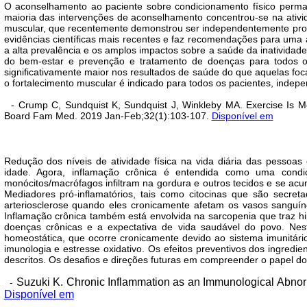
O aconselhamento ao paciente sobre condicionamento físico permane
maioria das intervenções de aconselhamento concentrou-se na ativida
muscular, que recentemente demonstrou ser independentemente prote
evidências científicas mais recentes e faz recomendações para uma
a alta prevalência e os amplos impactos sobre a saúde da inatividad
do bem-estar e prevenção e tratamento de doenças para todos os
significativamente maior nos resultados de saúde do que aquelas f
o fortalecimento muscular é indicado para todos os pacientes, indep
- Crump C, Sundquist K, Sundquist J, Winkleby MA. Exercise Is Me
Board Fam Med. 2019 Jan-Feb;32(1):103-107.
Disponível em
Redução dos níveis de atividade física na vida diária das pesso
idade. Agora, inflamação crônica é entendida como uma condição
monócitos/macrófagos infiltram na gordura e outros tecidos e se ac
Mediadores pró-inflamatórios, tais como citocinas que são secre
arteriosclerose quando eles cronicamente afetam os vasos sanguí
Inflamação crônica também está envolvida na sarcopenia que traz h
doenças crônicas e a expectativa de vida saudável do povo. Nes
homeostática, que ocorre cronicamente devido ao sistema imunitário
imunologia e estresse oxidativo. Os efeitos preventivos dos ingred
descritos. Os desafios e direções futuras em compreender o papel do 
Suzuki K. Chronic Inflammation as an Immunological Abnorma
-
Disponível em