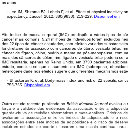
os anos.
- Lee IM, Shiroma EJ, Lobelo F, et al. Effect of physical inactivit
expectancy.
Lancet.
2012; 380(9838): 219-229.
Disponível em
Alto índice de massa corporal (IMC) predispõe a vários tipos de cân
câncer mais comuns. 5,24 milhões de indivíduos foram incluídos ne
dos 22 tipos de câncer estudados, com efeitos variados substancia
foi diretamente associado com cânceres de útero, vesícula biliar, r
câncer de fígado, cólon, ovário e mama na pós-menopausa, com var
mais dos cânceres de cólon, rim, fígado e vesícula biliar poderia s
IMC resultaria, apenas no Reino Unido, em 3790 pacientes adicion
estudo, concluiu-se que o aumento do IMC (sobrepeso, obesidade)
heterogeneidade nos efeitos sugere que diferentes mecanismos estão
- Bhaskaran K, et al. Body-mass index and risk of 22 specific canc
755-765.
Disponível em
Outro estudo recente publicado no
British Medical Journal
avaliou a 
força e a validade das evidências da associação entre a adiposid
guarda-chuva de revisões sistemáticas e meta-análises. Critérios d
avaliaram a associação entre os índices de adiposidade e o risc
associações entre sete índices de adiposidade e o risco de desen
incluíram estudos de coorte e usaram uma escala contínua para 