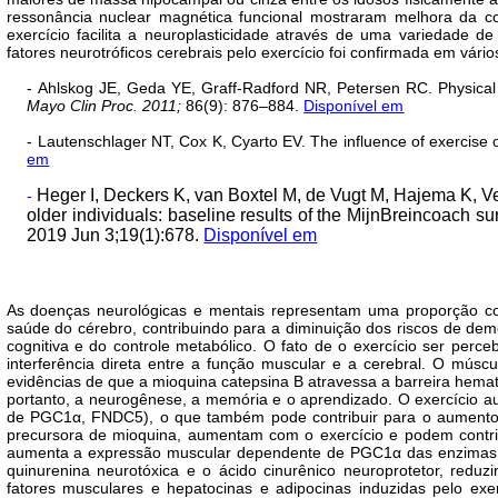
ressonância nuclear magnética funcional mostraram melhora da c
exercício facilita a neuroplasticidade através de uma variedade 
fatores neurotróficos cerebrais pelo exercício foi confirmada em vá
- Ahlskog JE, Geda YE, Graff-Radford NR, Petersen RC. Physical 
Mayo Clin Proc. 2011;
86(9): 876–884.
Disponível em
- Lautenschlager NT, Cox K, Cyarto EV. The influence of exercise
em
Heger I, Deckers K, van Boxtel M, de Vugt M, Hajema K, V
-
older individuals: baseline results of the MijnBreincoach s
2019 Jun 3;19(1):678.
Disponível em
As doenças neurológicas e mentais representam uma proporção con
saúde do cérebro, contribuindo para a diminuição dos riscos de de
cognitiva e do controle metabólico. O fato de o exercício ser perc
interferência direta entre a função muscular e a cerebral. O mús
evidências de que a mioquina catepsina B atravessa a barreira hemat
portanto, a neurogênese, a memória e o aprendizado. O exercício 
de PGC1α, FNDC5), o que também pode contribuir para o aumento dos
precursora de mioquina, aumentam com o exercício e podem contri
aumenta a expressão muscular dependente de PGC1α das enzimas qu
quinurenina neurotóxica e o ácido cinurênico neuroprotetor, redu
fatores musculares e hepatocinas e adipocinas induzidas pelo exe