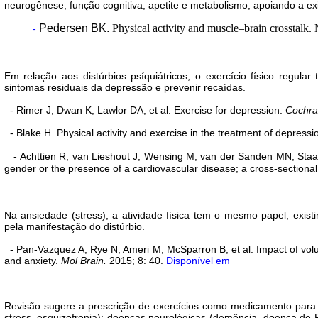
neurogênese, função cognitiva, apetite e metabolismo, apoiando a e
Pedersen BK.
Physical activity and muscle–brain crosstalk
-
Em relação aos distúrbios psíquiátricos, o exercício físico regu
sintomas residuais da depressão e prevenir recaídas.
- Rimer J, Dwan K,
Lawlor DA
,
et al.
Exercise for depression.
Cochra
- Blake H. Physical activity and exercise in the treatment of depressi
- Achttien R, van Lieshout J, Wensing M, van der Sanden MN, Staal 
gender or the presence of a cardiovascular disease; a cross-sectional
Na ansiedade (stress), a atividade física tem o mesmo papel, existi
pela manifestação do distúrbio.
- Pan-Vazquez A, Rye N, Ameri M, McSparron B, et al. Impact of vol
and anxiety.
Mol Brain.
2015; 8: 40.
Disponível em
Revisão sugere a prescrição de exercícios como medicamento para o
stress, esquizofrenia); doenças neurológicas (demência, doença de P