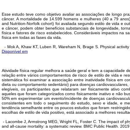
Esse estudo teve como objetivo avaliar as associações de longo pra
câncer. A mortalidade de 14.599 homens e mulheres (40 a 79 anos) 
and Nutrition-Norfolk cohort) foi avaliada segundo estilo de vida e o
e câncer, podem obter benefícios substanciais de longevidade, tor
física e fatores de risco estabelecidos. Consideráveis impactos n
física em todas as fases da vida.
- Mok A, Khaw KT, Luben R, Wareham N, Brage S. Physical activity t
Disponível em
Atividade física regular melhora a saúde geral e tem a capacidade 
relação entre vários comportamentos de risco de estilo de vida e res
sistemática foi examinar a associação entre inatividade física em c
dieta ou comportamento sedentário) para doenças cardiovasculares, c
elegíveis, os participantes que relataram ser fisicamente ativo
aqueles que foram categorizados como fisicamente inativo e não busc
50% em experimentar um evento/incidente de doenças cardiovascu
consistentes em todo o seguimento do estudo, sexo e idade, e m
tendência semelhante entre os poucos estudos que foram restringidos
escolhas de estilo de vida positivo, está associado a melhores result
- Lacombe J, Armstrong MEG, Wright FL, Foster C. The impact of physic
and all-cause mortality: a systematic review. BMC Public Health. 2019