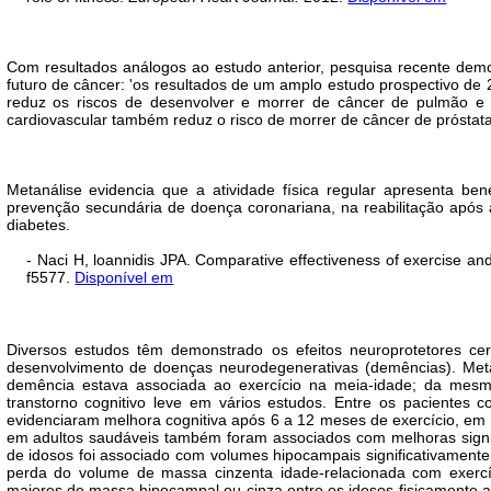
Com resultados análogos ao estudo anterior, pesquisa recente dem
futuro de câncer: 'os resultados de um amplo estudo prospectivo de
reduz os riscos de desenvolver e morrer de câncer de pulmão e 
cardiovascular também reduz o risco de morrer de câncer de próstat
Metanálise evidencia que a atividade física regular apresenta be
prevenção secundária de doença coronariana, na reabilitação após a
diabetes.
- Naci H, loannidis JPA. Comparative effectiveness of exercise an
f5577.
Disponível em
Diversos estudos têm demonstrado os efeitos neuroprotetores cereb
desenvolvimento de doenças neurodegenerativas (demências). Meta-
demência estava associada ao exercício na meia-idade; da mesma 
transtorno cognitivo leve em vários estudos. Entre os pacientes 
evidenciaram melhora cognitiva após 6 a 12 meses de exercício, em
em adultos saudáveis também foram associados com melhoras signi
de idosos foi associado com volumes hipocampais significativament
perda do volume de massa cinzenta idade-relacionada com exercí
maiores de massa hipocampal ou cinza entre os idosos fisicamente 