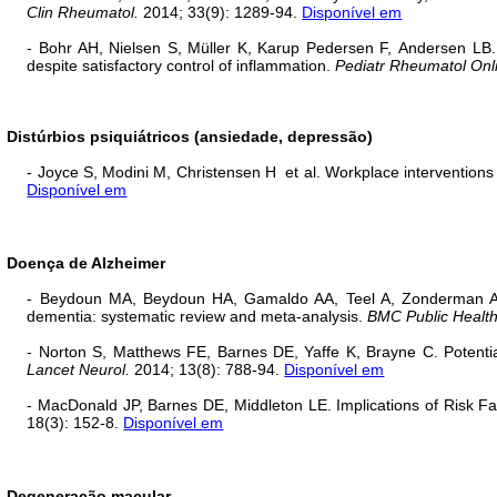
Clin Rheumatol.
2014; 33(9): 1289-94.
Disponível em
- Bohr AH
,
Nielsen S
,
Müller K
,
Karup Pedersen F
,
Andersen LB. 
despite satisfactory control of inflammation.
Pediatr Rheumatol Onli
Distúrbios psiquiátricos (ansiedade, depressão)
- Joyce S
, Modini M
,
Christensen H
et al. Workplace interventions
Disponível em
Doença de Alzheimer
- Beydoun MA
,
Beydoun HA
,
Gamaldo AA
,
Teel A
,
Zonderman 
dementia: systematic review and meta-analysis.
BMC Public Health
- Norton S
,
Matthews FE
,
Barnes DE
,
Yaffe K
,
Brayne C. Potentia
Lancet Neurol.
2014; 13(8): 788-94.
Disponível em
- MacDonald JP
,
Barnes DE
,
Middleton LE. Implications of Risk F
18(3): 152-8.
Disponível em
Degeneração macular