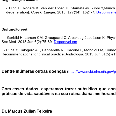
- Ding D
,
Rogers K
,
van der Ploeg H
,
Stamatakis Subhi Y,Munch I
degeneration].
Ugeskr Laeger.
2015; 177(34): 1624-7.
Disponível
Disfunção erétil
- Gerbild H, Larsen CM, Graugaard C, Areskoug Josefsson K. Physical 
Sex Med. 2018 Jun;6(2):75-89.
Disponível em
- Duca Y, Calogero AE, Cannarella R, Giacone F, Mongioi LM, Condorell
Recommendations for clinical practice. Andrologia. 2019 Jun;51(5):e
Dentre inúmeras outras doenças
(
http://www.ncbi.nlm.nih.gov/
Com esses dados, esperamos trazer subsídios que consc
práticas de vida saudáveis na sua rotina diária, melhoran
Dr. Marcus Zulian Teixeira