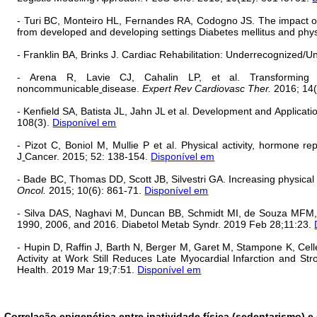
- Turi BC, Monteiro HL, Fernandes RA, Codogno JS. The impact o
from developed and developing settings Diabetes mellitus and
phys
- Franklin BA, Brinks J. Cardiac Rehabilitation: Underrecognized/Un
- Arena R, Lavie CJ, Cahalin LP, et al. Transforming ca
noncommunicable
disease
.
Expert Rev Cardiovasc Ther.
2016; 14(
- Kenfield SA
,
Batista JL
,
Jahn JL et al. Development and Applicatio
108(3).
Disponível em
- Pizot C
,
Boniol M
,
Mullie P et al. Physical activity, hormone r
J
Cancer. 2015; 52: 138-154.
Disponível em
- Bade BC
,
Thomas DD
,
Scott JB
,
Silvestri GA. Increasing physical
Oncol.
2015; 10(6): 861-71.
Disponível em
- Silva DAS, Naghavi M, Duncan BB, Schmidt MI, de Souza MFM, Malta
1990, 2006, and 2016. Diabetol Metab Syndr. 2019 Feb 28;11:23.
- Hupin D, Raffin J, Barth N, Berger M, Garet M, Stampone K, Cell
Activity at Work Still Reduces Late Myocardial Infarction and 
Health. 2019 Mar 19;7:51.
Disponível em
Correlação epigenética entre inatividade física (sedentarismo) 