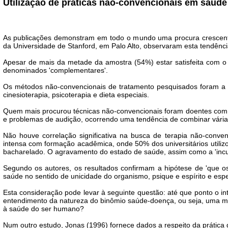
Utilização de práticas não-convencionais em saúd
As publicações demonstram em todo o mundo uma procura crescente
da Universidade de Stanford, em Palo Alto, observaram esta tendênc
Apesar de mais da metade da amostra (54%) estar satisfeita com 
denominados 'complementares'.
Os métodos não-convencionais de tratamento pesquisados foram a h
cinesioterapia, psicoterapia e dieta especiais.
Quem mais procurou técnicas não-convencionais foram doentes com do
e problemas de audição, ocorrendo uma tendência de combinar várias
Não houve correlação significativa na busca de terapia não-conve
intensa com formação acadêmica, onde 50% dos universitários util
bacharelado. O agravamento do estado de saúde, assim como a 'incu
Segundo os autores, os resultados confirmam a hipótese de 'que os
saúde no sentido de unicidade do organismo, psique e espírito e esper
Esta consideração pode levar à seguinte questão: até que ponto o 
entendimento da natureza do binômio saúde-doença, ou seja, uma mud
à saúde do ser humano?
Num outro estudo, Jonas (1996) fornece dados a respeito da prática d