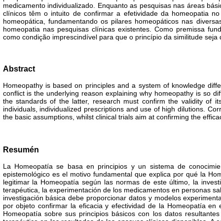
medicamento individualizado. Enquanto as pesquisas nas áreas bási
clínicos têm o intuito de confirmar a efetividade da homeopatia 
homeopática, fundamentando os pilares homeopáticos nas diversa
homeopatia nas pesquisas clínicas existentes. Como premissa fund
como condição imprescindível para que o princípio da similitude seja 
Abstract
Homeopathy is based on principles and a system of knowledge differ
conflict is the underlying reason explaining why homeopathy is so dif
the standards of the latter, research must confirm the validity of it
individuals, individualized prescriptions and use of high dilutions. 
the basic assumptions, whilst clinical trials aim at confirming the eff
Resumén
La Homeopatía se basa en principios y un sistema de conocimien
epistemológico es el motivo fundamental que explica por qué la Homeo
legitimar la Homeopatía según las normas de este último, la investi
terapéutica, la experimentación de los medicamentos en personas salud
investigación básica debe proporcionar datos y modelos experimental
por objeto confirmar la eficacia y efectividad de la Homeopatía en
Homeopatía sobre sus principios básicos con los datos resultante