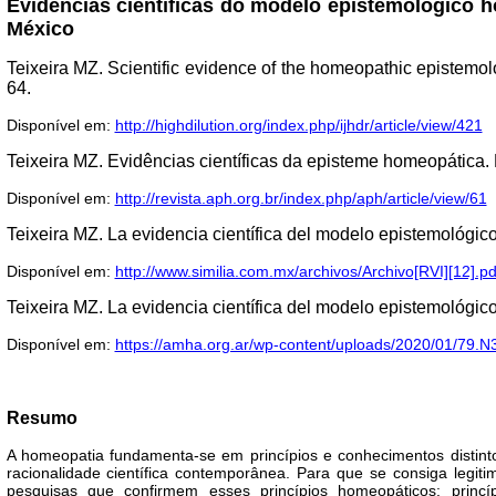
Evidências científicas do modelo epistemológico 
México
Teixeira MZ. Scientific evidence of the homeopathic epistemolo
64.
Disponível em:
http://highdilution.org/index.php/ijhdr/article/view/421
Teixeira MZ. Evidências científicas da episteme homeopática.
Disponível em:
http://revista.aph.org.br/index.php/aph/article/view/61
Teixeira MZ. La evidencia científica del modelo epistemológi
Disponível em:
http://www.similia.com.mx/archivos/Archivo[RVI][12].pd
Teixeira MZ. La evidencia científica del modelo epistemológi
Disponível em:
https://amha.org.ar/wp-content/uploads/2020/01/79.N
Resumo
A homeopatia fundamenta-se em princípios e conhecimentos distint
racionalidade científica contemporânea. Para que se consiga legi
pesquisas que confirmem esses princípios homeopáticos: princí