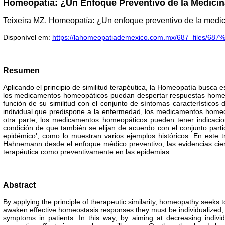
Homeopatía: ¿Un Enfoque Preventivo de la Medicin
Teixeira MZ.
Homeopatía: ¿Un enfoque preventivo de la medic
Disponível em:
https://lahomeopatiademexico.com.mx/687_files/68
Resumen
Aplicando el principio de similitud terapéutica, la Homeopatía busca 
los medicamentos homeopáticos puedan despertar respuestas homeost
función de su similitud con el conjunto de síntomas característicos 
individual que predispone a la enfermedad, los medicamentos hom
otra parte, los medicamentos homeopáticos pueden tener indicacio
condición de que también se elijan de acuerdo con el conjunto part
epidémico', como lo muestran varios ejemplos históricos. En este 
Hahnemann desde el enfoque médico preventivo, las evidencias cient
terapéutica como preventivamente en las epidemias.
Abstract
By applying the principle of therapeutic similarity, homeopathy seeks 
awaken effective homeostasis responses they must be individualized, th
symptoms in patients. In this way, by aiming at decreasing indivi