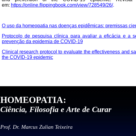
em:
https://online.flippingbook.com/view/728549/26/
.
O uso da homeopatia nas doenças epidêmicas: premissas cient
Protocolo de pesquisa clínica para avaliar a eficácia e a
prevenção da epidemia de COVID-19
Clinical research protocol to evaluate the effectiveness and s
the COVID-19 epidemic
HOMEOPATIA:
Ciência, Filosofia e Arte de Curar
Prof. Dr. Marcus Zulian Teixeira