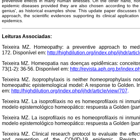
preventive effects in many human illnesses. On the other hand, ho
epidemic diseases provided they are also chosen according to the p
genius', as historical examples show. This update paper discusses
approach, the scientific evidences supporting its clinical applicat
epidemics.
Leituras Associadas:
Teixeira MZ. Homeopathy: a preventive approach to medic
172. Disponível em:
http://highdilution.org/index.php/ijhdr/arti
Teixeira MZ. Homeopatia nas doenças epidêmicas: conceitos
73(1-2): 36-56. Disponível em:
http://revista.aph.org.br/index.p
Teixeira MZ.
Iso
prophylaxis is neither
homeo
prophylaxis no
homeopathic epistemological model: A response to Golden. Int
em:
http://highdilution.org/index.php/ijhdr/article/view/707
.
Teixeira MZ. La isoprofilaxis no es homeoprofilaxis ni inmu
modelo epistemológico homeopático: respuesta a Golden (part
Teixeira MZ. La isoprofilaxis no es homeoprofilaxis ni inmu
modelo epistemológico homeopático: respuesta a Golden (part
Teixeira MZ. Clinical research protocol to evaluate the effe
and prevention of the COVID-19 epidemic. Revista d